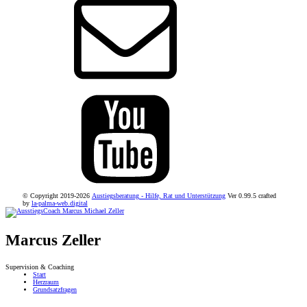
© Copyright 2019-2026
Austiegsberatung - Hilfe, Rat und Unterstützung
Ver 0.99.5 crafted
by
la-palma-web.digital
Marcus Zeller
Supervision & Coaching
Start
Herzraum
Grundsatzfragen