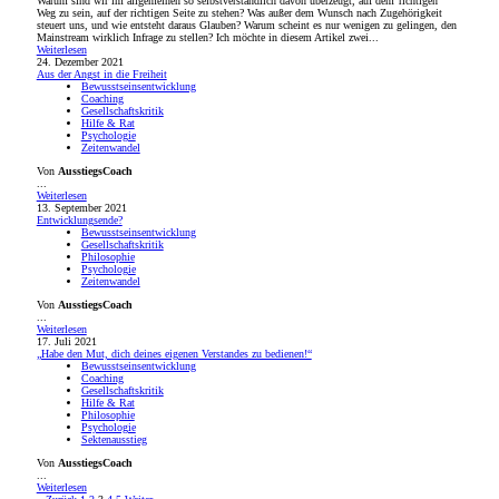
Warum sind wir im allgemeinen so selbstverständlich davon überzeugt, auf dem“richtigen“
Weg zu sein, auf der richtigen Seite zu stehen? Was außer dem Wunsch nach Zugehörigkeit
steuert uns, und wie entsteht daraus Glauben? Warum scheint es nur wenigen zu gelingen, den
Mainstream wirklich Infrage zu stellen? Ich möchte in diesem Artikel zwei...
Weiterlesen
24. Dezember 2021
Aus der Angst in die Freiheit
Bewusstseinsentwicklung
Coaching
Gesellschaftskritik
Hilfe & Rat
Psychologie
Zeitenwandel
Von
AusstiegsCoach
...
Weiterlesen
13. September 2021
Entwicklungsende?
Bewusstseinsentwicklung
Gesellschaftskritik
Philosophie
Psychologie
Zeitenwandel
Von
AusstiegsCoach
...
Weiterlesen
17. Juli 2021
„Habe den Mut, dich deines eigenen Verstandes zu bedienen!“
Bewusstseinsentwicklung
Coaching
Gesellschaftskritik
Hilfe & Rat
Philosophie
Psychologie
Sektenausstieg
Von
AusstiegsCoach
...
Weiterlesen