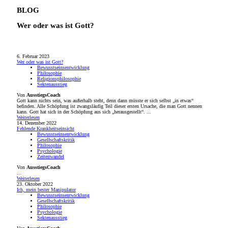
BLOG
Wer oder was ist Gott?
6. Februar 2023
Wer oder was ist Gott?
Bewusstseinsentwicklung
Philosophie
Religionsphilosophie
Sektenausstieg
Von
AusstiegsCoach
Gott kann nichts sein, was außerhalb steht, denn dann müsste er sich selbst „in etwas“
befinden. Alle Schöpfung ist zwangsläufig Teil dieser ersten Ursache, die man Gott nennen
kann. Gott hat sich in der Schöpfung aus sich „herausgestellt“. ...
Weiterlesen
14. Dezember 2022
Fehlende Krankheitseinsicht
Bewusstseinsentwicklung
Gesellschaftskritik
Philosophie
Psychologie
Zeitenwandel
Von
AusstiegsCoach
...
Weiterlesen
23. Oktober 2022
Ich, mein bester Manipulator
Bewusstseinsentwicklung
Gesellschaftskritik
Philosophie
Psychologie
Sektenausstieg