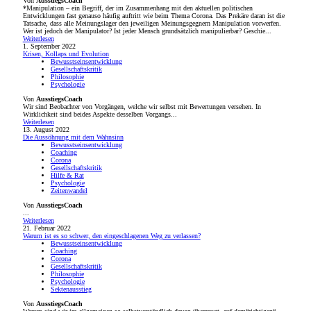
Von
AusstiegsCoach
*Manipulation – ein Begriff, der im Zusammenhang mit den aktuellen politischen
Entwicklungen fast genauso häufig auftritt wie beim Thema Corona. Das Prekäre daran ist die
Tatsache, dass alle Meinungslager den jeweiligen Meinungsgegnern Manipulation vorwerfen.
Wer ist jedoch der Manipulator? Ist jeder Mensch grundsätzlich manipulierbar? Geschie...
Weiterlesen
1. September 2022
Krisen, Kollaps und Evolution
Bewusstseinsentwicklung
Gesellschaftskritik
Philosophie
Psychologie
Von
AusstiegsCoach
Wir sind Beobachter von Vorgängen, welche wir selbst mit Bewertungen versehen. In
Wirklichkeit sind beides Aspekte desselben Vorgangs...
Weiterlesen
13. August 2022
Die Aussöhnung mit dem Wahnsinn
Bewusstseinsentwicklung
Coaching
Corona
Gesellschaftskritik
Hilfe & Rat
Psychologie
Zeitenwandel
Von
AusstiegsCoach
...
Weiterlesen
21. Februar 2022
Warum ist es so schwer, den eingeschlagenen Weg zu verlassen?
Bewusstseinsentwicklung
Coaching
Corona
Gesellschaftskritik
Philosophie
Psychologie
Sektenausstieg
Von
AusstiegsCoach