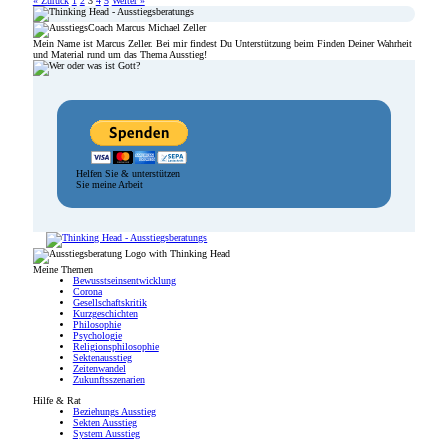
« Zurück
1
2
3
4
5
Weiter »
Mein Name ist Marcus Zeller. Bei mir findest Du Unterstützung beim Finden Deiner Wahrheit
und Material rund um das Thema Ausstieg!
Helfen Sie & unterstützen
Sie meine Arbeit
Meine Themen
Bewusstseinsentwicklung
Corona
Gesellschaftskritik
Kurzgeschichten
Philosophie
Psychologie
Religionsphilosophie
Sektenausstieg
Zeitenwandel
Zukunftsszenarien
Hilfe & Rat
Beziehungs Ausstieg
Sekten Ausstieg
System Ausstieg