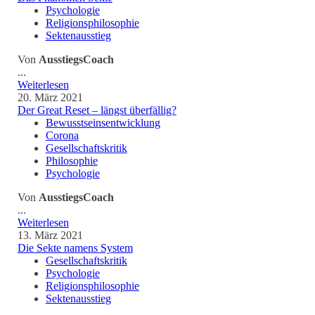
Psychologie
Religionsphilosophie
Sektenausstieg
Von
AusstiegsCoach
...
Weiterlesen
20. März 2021
Der Great Reset – längst überfällig?
Bewusstseinsentwicklung
Corona
Gesellschaftskritik
Philosophie
Psychologie
Von
AusstiegsCoach
...
Weiterlesen
13. März 2021
Die Sekte namens System
Gesellschaftskritik
Psychologie
Religionsphilosophie
Sektenausstieg