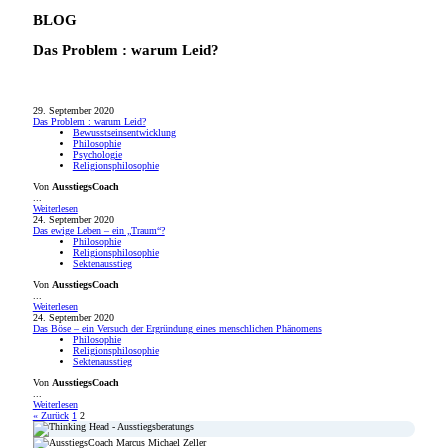
BLOG
Das Problem : warum Leid?
29. September 2020
Das Problem : warum Leid?
Bewusstseinsentwicklung
Philosophie
Psychologie
Religionsphilosophie
Von
AusstiegsCoach
...
Weiterlesen
24. September 2020
Das ewige Leben – ein „Traum“?
Philosophie
Religionsphilosophie
Sektenausstieg
Von
AusstiegsCoach
...
Weiterlesen
24. September 2020
Das Böse – ein Versuch der Ergründung eines menschlichen Phänomens
Philosophie
Religionsphilosophie
Sektenausstieg
Von
AusstiegsCoach
...
Weiterlesen
« Zurück
1
2