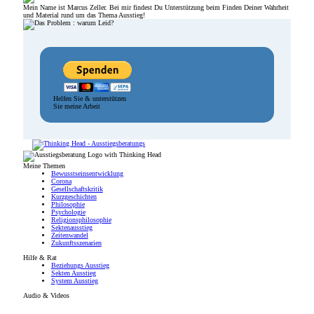
Mein Name ist Marcus Zeller. Bei mir findest Du Unterstützung beim Finden Deiner Wahrheit
und Material rund um das Thema Ausstieg!
Helfen Sie & unterstützen
Sie meine Arbeit
Meine Themen
Bewusstseinsentwicklung
Corona
Gesellschaftskritik
Kurzgeschichten
Philosophie
Psychologie
Religionsphilosophie
Sektenausstieg
Zeitenwandel
Zukunftsszenarien
Hilfe & Rat
Beziehungs Ausstieg
Sekten Ausstieg
System Ausstieg
Audio & Videos